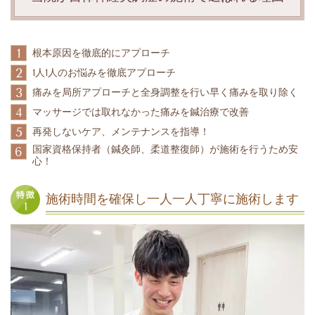
1
根本原因を徹底的にアプローチ
2
1人1人のお悩みを徹底アプローチ
3
痛みを局所アプローチと全身調整を行い早く痛みを取り除く
4
マッサージでは取れなかった痛みを鍼治療で改善
5
再発しないケア、メンテナンスを指導！
国家資格保持者（鍼灸師、柔道整復師）が施術を行うため安
6
心！
施術時間を確保し一人一人丁寧に施術します