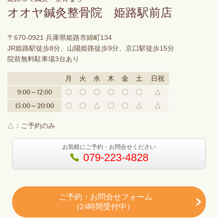
オオヤ鍼灸整骨院 姫路駅前店
〒670-0921 兵庫県姫路市綿町134
JR姫路駅徒歩8分、山陽姫路徒歩9分、京口駅徒歩15分
院前無料駐車場3台あり
月
火
水
木
金
土
日祝
9:00～12:00
〇
〇
〇
〇
〇
〇
△
15:00～20:00
〇
〇
△
〇
〇
△
△
△：ご予約のみ
お気軽にご予約・お問合せください
079-223-4828
ご予約・お問合せフォーム
(24時間受付中）