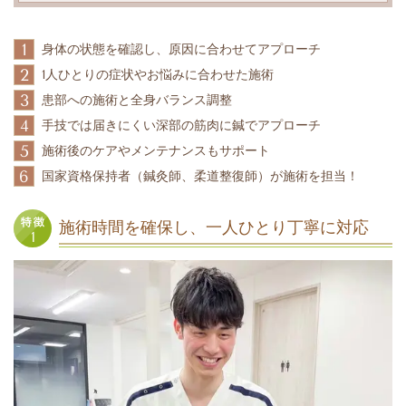
1
身体の状態を確認し、原因に合わせてアプローチ
2
1人ひとりの症状やお悩みに合わせた施術
3
患部への施術と全身バランス調整
4
手技では届きにくい深部の筋肉に鍼でアプローチ
5
施術後のケアやメンテナンスもサポート
6
国家資格保持者（鍼灸師、柔道整復師）が施術を担当！
施術時間を確保し、一人ひとり丁寧に対応