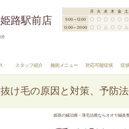
月
火
水
木
金
土
姫路駅前店
9:00～12:00
〇
〇
〇
〇
〇
〇
15:00～20:00
〇
〇
△
〇
〇
△
5分
ス
スタッフ紹介
施術メニュー
対応可能症状
症
抜け毛の原因と対策、予防法
姫路の鍼治療・薄毛治療ならオオヤ鍼灸整