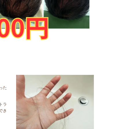
った
トラ
でき