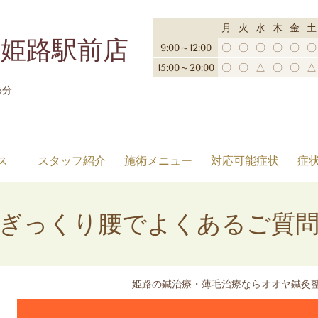
月
火
水
木
金
土
姫路駅前店
9:00～12:00
〇
〇
〇
〇
〇
〇
15:00～20:00
〇
〇
△
〇
〇
△
5分
ス
スタッフ紹介
施術メニュー
対応可能症状
症
ぎっくり腰でよくあるご質
姫路の鍼治療・薄毛治療ならオオヤ鍼灸整