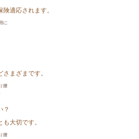
保険適応されます。
用に
どさまざまです。
り腰
。
い？
とも大切です。
り腰