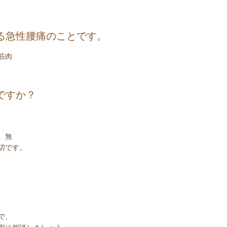
る急性腰痛のことです。
筋肉
ですか？
。無
切です。
で、