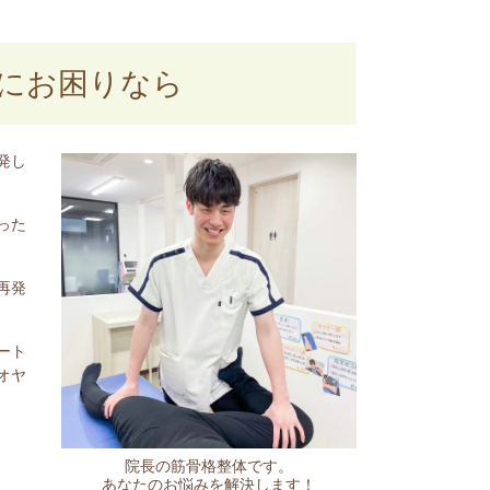
にお困りなら
発し
った
再発
ート
オヤ
院長の筋骨格整体です。
あなたのお悩みを解決します！​