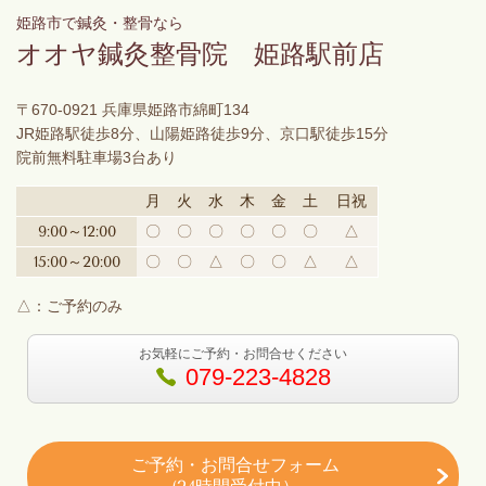
姫路市で鍼灸・整骨なら
オオヤ鍼灸整骨院 姫路駅前店
〒670-0921 兵庫県姫路市綿町134
JR姫路駅徒歩8分、山陽姫路徒歩9分、京口駅徒歩15分
院前無料駐車場3台あり
月
火
水
木
金
土
日祝
9:00～12:00
〇
〇
〇
〇
〇
〇
△
15:00～20:00
〇
〇
△
〇
〇
△
△
△：ご予約のみ
お気軽にご予約・お問合せください
079-223-4828
ご予約・お問合せフォーム