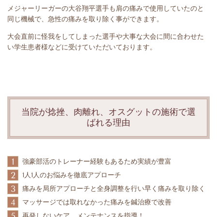
メジャーリーガーの大谷翔平選手も肩の痛みで使用していたのと
同じ機械で、急性の痛みを取り除く事ができます。
大会直前に怪我をしてしまった選手や大事な大会に間に合わせた
い学生患者様などに受けていただいております。
当院が捻挫、肉離れ、オスグットの施術で選
ばれる理由
1
強豪部活のトレーナー経験もあるため実績が豊富
2
1人1人のお悩みを徹底アプローチ
3
痛みを局所アプローチと全身調整を行い早く痛みを取り除く
4
マッサージでは取れなかった痛みを鍼治療で改善
5
再発しないケア、メンテナンスを指導！